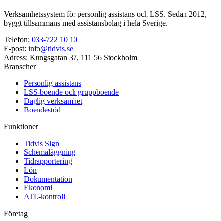
Verksamhetssystem för personlig assistans och LSS. Sedan 2012,
byggt tillsammans med assistansbolag i hela Sverige.
Telefon
:
033-722 10 10
E-post
:
info@tidvis.se
Adress
:
Kungsgatan 37, 111 56 Stockholm
Branscher
Personlig assistans
LSS-boende och gruppboende
Daglig verksamhet
Boendestöd
Funktioner
Tidvis Sign
Schemaläggning
Tidrapportering
Lön
Dokumentation
Ekonomi
ATL-kontroll
Företag