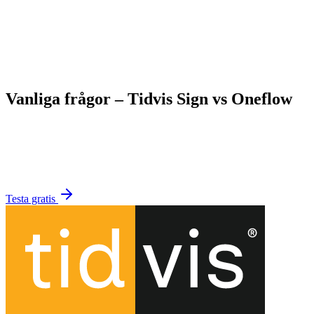
Vanliga frågor – Tidvis Sign vs Oneflow
Vad skiljer Tidvis Sign från Oneflow?
+
Är Tidvis Sign billigare än Oneflow?
+
Kan jag använda Tidvis Sign utan att vara Tidvis-kund?
+
Stödjer ni BankID som Oneflow?
+
Hur lång tid tar det att komma igång?
+
Testa gratis