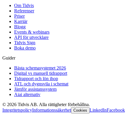
Om Tidvis
Referenser
Priser
Karriär
Blogg
Events & webinars
API för utvecklare
Tidvis Sign
Boka demo
Guider
Bästa schemasystemet 2026
Digital vs manuell tidrapport
Tidrapport och lön ihop
ATL och dygnsvila i schemat
Jämför assistanssystem
Aiai alternativ
©
2026
Tidvis AB.
Alla rättigheter förbehållna.
Integritetspolicy
Informationssäkerhet
LinkedIn
Facebook
Cookies