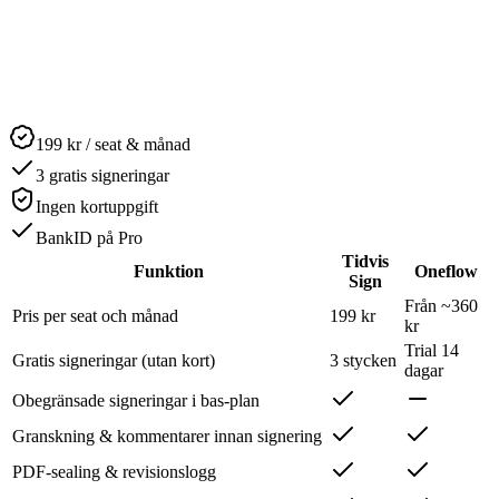
199 kr / seat & månad
3 gratis signeringar
Ingen kortuppgift
BankID på Pro
Tidvis
Funktion
Oneflow
Sign
Från ~360
Pris per seat och månad
199 kr
kr
Trial 14
Gratis signeringar (utan kort)
3 stycken
dagar
Obegränsade signeringar i bas-plan
Granskning & kommentarer innan signering
PDF-sealing & revisionslogg