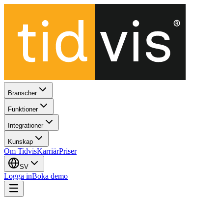
Branscher
Funktioner
Integrationer
Kunskap
Om Tidvis
Karriär
Priser
SV
Logga in
Boka demo