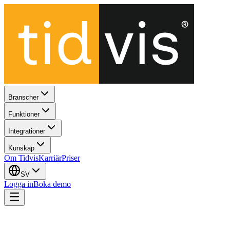
Branscher
Funktioner
Integrationer
Kunskap
Om Tidvis
Karriär
Priser
SV
Logga in
Boka demo