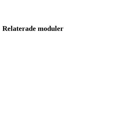
Relaterade moduler
Tidvis Sign
Kvalitet
Rekrytering