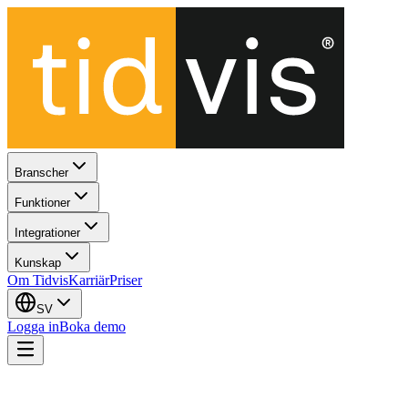
Branscher
Funktioner
Integrationer
Kunskap
Om Tidvis
Karriär
Priser
SV
Logga in
Boka demo