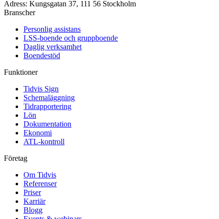
Adress
:
Kungsgatan 37, 111 56 Stockholm
Branscher
Personlig assistans
LSS-boende och gruppboende
Daglig verksamhet
Boendestöd
Funktioner
Tidvis Sign
Schemaläggning
Tidrapportering
Lön
Dokumentation
Ekonomi
ATL-kontroll
Företag
Om Tidvis
Referenser
Priser
Karriär
Blogg
Events & webinars