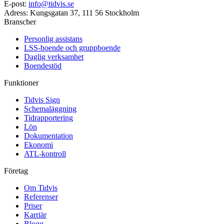
E-post
:
info@tidvis.se
Adress
:
Kungsgatan 37, 111 56 Stockholm
Branscher
Personlig assistans
LSS-boende och gruppboende
Daglig verksamhet
Boendestöd
Funktioner
Tidvis Sign
Schemaläggning
Tidrapportering
Lön
Dokumentation
Ekonomi
ATL-kontroll
Företag
Om Tidvis
Referenser
Priser
Karriär
Blogg