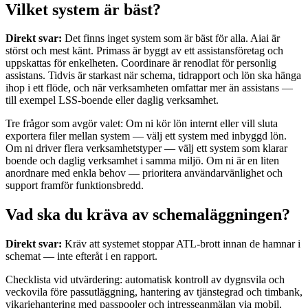
Vilket system är bäst?
Direkt svar:
Det finns inget system som är bäst för alla. Aiai är
störst och mest känt. Primass är byggt av ett assistansföretag och
uppskattas för enkelheten. Coordinare är renodlat för personlig
assistans. Tidvis är starkast när schema, tidrapport och lön ska hänga
ihop i ett flöde, och när verksamheten omfattar mer än assistans —
till exempel LSS-boende eller daglig verksamhet.
Tre frågor som avgör valet: Om ni kör lön internt eller vill sluta
exportera filer mellan system — välj ett system med inbyggd lön.
Om ni driver flera verksamhetstyper — välj ett system som klarar
boende och daglig verksamhet i samma miljö. Om ni är en liten
anordnare med enkla behov — prioritera användarvänlighet och
support framför funktionsbredd.
Vad ska du kräva av schemaläggningen?
Direkt svar:
Kräv att systemet stoppar ATL-brott innan de hamnar i
schemat — inte efteråt i en rapport.
Checklista vid utvärdering: automatisk kontroll av dygnsvila och
veckovila före passutläggning, hantering av tjänstegrad och timbank,
vikariehantering med passpooler och intresseanmälan via mobil,