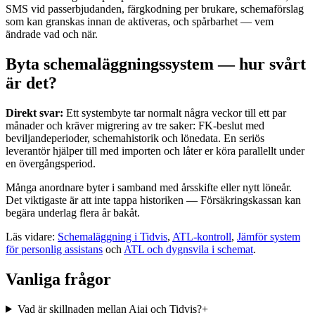
SMS vid passerbjudanden, färgkodning per brukare, schemaförslag
som kan granskas innan de aktiveras, och spårbarhet — vem
ändrade vad och när.
Byta schemaläggningssystem — hur svårt
är det?
Direkt svar:
Ett systembyte tar normalt några veckor till ett par
månader och kräver migrering av tre saker: FK-beslut med
beviljandeperioder, schemahistorik och lönedata. En seriös
leverantör hjälper till med importen och låter er köra parallellt under
en övergångsperiod.
Många anordnare byter i samband med årsskifte eller nytt löneår.
Det viktigaste är att inte tappa historiken — Försäkringskassan kan
begära underlag flera år bakåt.
Läs vidare:
Schemaläggning i Tidvis
,
ATL-kontroll
,
Jämför system
för personlig assistans
och
ATL och dygnsvila i schemat
.
Vanliga frågor
Vad är skillnaden mellan Aiai och Tidvis?
+