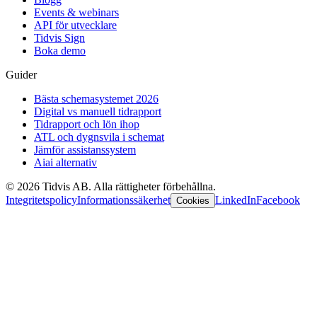
Events & webinars
API för utvecklare
Tidvis Sign
Boka demo
Guider
Bästa schemasystemet 2026
Digital vs manuell tidrapport
Tidrapport och lön ihop
ATL och dygnsvila i schemat
Jämför assistanssystem
Aiai alternativ
©
2026
Tidvis AB.
Alla rättigheter förbehållna.
Integritetspolicy
Informationssäkerhet
LinkedIn
Facebook
Cookies