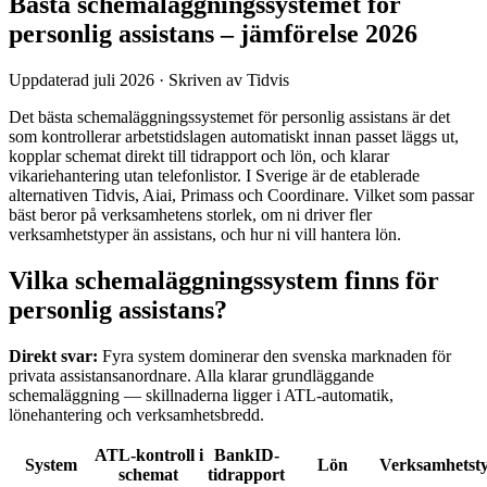
Bästa schemaläggningssystemet för
personlig assistans – jämförelse 2026
Uppdaterad juli 2026 · Skriven av Tidvis
Det bästa schemaläggningssystemet för personlig assistans är det
som kontrollerar arbetstidslagen automatiskt innan passet läggs ut,
kopplar schemat direkt till tidrapport och lön, och klarar
vikariehantering utan telefonlistor. I Sverige är de etablerade
alternativen Tidvis, Aiai, Primass och Coordinare. Vilket som passar
bäst beror på verksamhetens storlek, om ni driver fler
verksamhetstyper än assistans, och hur ni vill hantera lön.
Vilka schemaläggningssystem finns för
personlig assistans?
Direkt svar:
Fyra system dominerar den svenska marknaden för
privata assistansanordnare. Alla klarar grundläggande
schemaläggning — skillnaderna ligger i ATL-automatik,
lönehantering och verksamhetsbredd.
ATL-kontroll i
BankID-
System
Lön
Verksamhetst
schemat
tidrapport