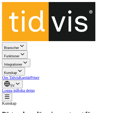
Branscher
Funktioner
Integrationer
Kunskap
Om Tidvis
Karriär
Priser
SV
Logga in
Boka demo
Kunskap