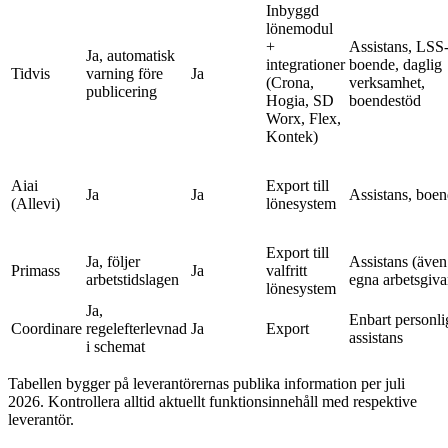
Inbyggd
lönemodul
+
Assistans, LSS
Ja, automatisk
integrationer
boende, daglig
Tidvis
varning före
Ja
(Crona,
verksamhet,
publicering
Hogia, SD
boendestöd
Worx, Flex,
Kontek)
Aiai
Export till
Ja
Ja
Assistans, boe
(Allevi)
lönesystem
Export till
Ja, följer
Assistans (även
Primass
Ja
valfritt
arbetstidslagen
egna arbetsgiva
lönesystem
Ja,
Enbart personli
Coordinare
regelefterlevnad
Ja
Export
assistans
i schemat
Tabellen bygger på leverantörernas publika information per juli
2026. Kontrollera alltid aktuellt funktionsinnehåll med respektive
leverantör.