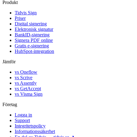
Produkt
Tidvis Sign
Priser
Digital signering
Elektronisk signatur
BankID-signering
Signera PDF online
Gratis e-signering
HubSpot-integration
Jämför
vs Oneflow
vs Scrive
vs Assently
vs GetAccept
vs Visma Sign
Företag
Logga in
Support
Integritetspolicy
Informationssäkerhet