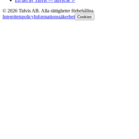
En del av Tidvis — tidvis.se
↗
©
2026
Tidvis AB.
Alla rättigheter förbehållna.
Integritetspolicy
Informationssäkerhet
Cookies