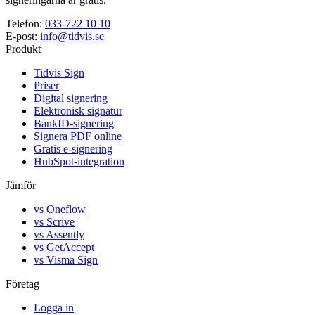
Telefon
:
033-722 10 10
E-post
:
info@tidvis.se
Produkt
Tidvis Sign
Priser
Digital signering
Elektronisk signatur
BankID-signering
Signera PDF online
Gratis e-signering
HubSpot-integration
Jämför
vs Oneflow
vs Scrive
vs Assently
vs GetAccept
vs Visma Sign
Företag
Logga in