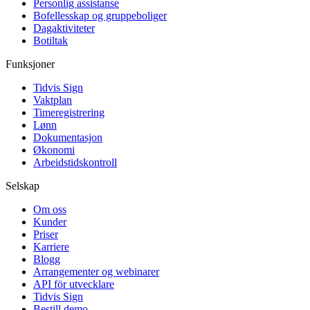
Personlig assistanse
Bofellesskap og gruppeboliger
Dagaktiviteter
Botiltak
Funksjoner
Tidvis Sign
Vaktplan
Timeregistrering
Lønn
Dokumentasjon
Økonomi
Arbeidstidskontroll
Selskap
Om oss
Kunder
Priser
Karriere
Blogg
Arrangementer og webinarer
API för utvecklare
Tidvis Sign
Bestill demo