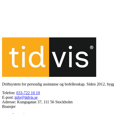
Kontakt oss for mer informasjon
033-722 10 10
Driftsystem for personlig assistanse og bofellesskap. Siden 2012, by
Telefon
:
033-722 10 10
E-post
:
info@tidvis.se
Adresse
:
Kungsgatan 37, 111 56 Stockholm
Bransjer