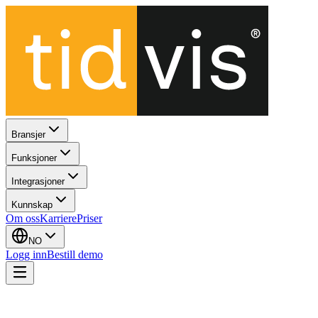
Bransjer
Funksjoner
Integrasjoner
Kunnskap
Om oss
Karriere
Priser
NO
Logg inn
Bestill demo