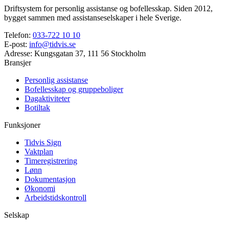
Driftsystem for personlig assistanse og bofellesskap. Siden 2012,
bygget sammen med assistanseselskaper i hele Sverige.
Telefon
:
033-722 10 10
E-post
:
info@tidvis.se
Adresse
:
Kungsgatan 37, 111 56 Stockholm
Bransjer
Personlig assistanse
Bofellesskap og gruppeboliger
Dagaktiviteter
Botiltak
Funksjoner
Tidvis Sign
Vaktplan
Timeregistrering
Lønn
Dokumentasjon
Økonomi
Arbeidstidskontroll
Selskap