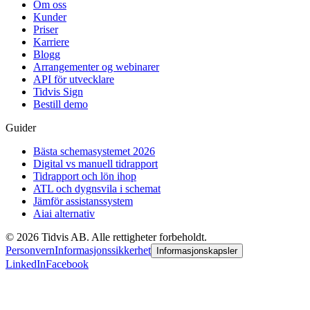
Om oss
Kunder
Priser
Karriere
Blogg
Arrangementer og webinarer
API för utvecklare
Tidvis Sign
Bestill demo
Guider
Bästa schemasystemet 2026
Digital vs manuell tidrapport
Tidrapport och lön ihop
ATL och dygnsvila i schemat
Jämför assistanssystem
Aiai alternativ
©
2026
Tidvis AB.
Alle rettigheter forbeholdt.
Personvern
Informasjonssikkerhet
Informasjonskapsler
LinkedIn
Facebook