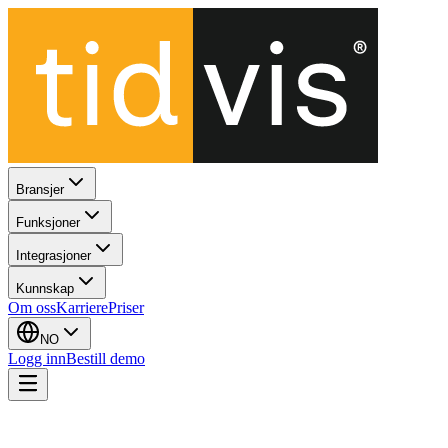
Bransjer
Funksjoner
Integrasjoner
Kunnskap
Om oss
Karriere
Priser
NO
Logg inn
Bestill demo