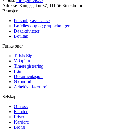
E-post
:
info@tidvis.se
Adresse
:
Kungsgatan 37, 111 56 Stockholm
Bransjer
Personlig assistanse
Bofellesskap og gruppeboliger
Dagaktiviteter
Botiltak
Funksjoner
Tidvis Sign
Vaktplan
Timeregistrering
Lønn
Dokumentasjon
Økonomi
Arbeidstidskontroll
Selskap
Om oss
Kunder
Priser
Karriere
Blogg