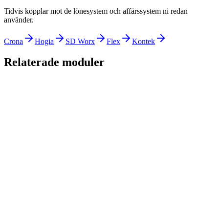
Tidvis kopplar mot de lönesystem och affärssystem ni redan
använder.
Crona
Hogia
SD Worx
Flex
Kontek
Relaterade moduler
Timeregistrering
Ferie
Vaktplan