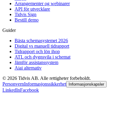
Arrangementer og webinarer
API för utvecklare
Tidvis Sign
Bestill demo
Guider
Bästa schemasystemet 2026
Digital vs manuell tidrapport
Tidrapport och lön ihop
ATL och dygnsvila i schemat
Jämför assistanssystem
Aiai alternativ
©
2026
Tidvis AB.
Alle rettigheter forbeholdt.
Personvern
Informasjonssikkerhet
Informasjonskapsler
LinkedIn
Facebook