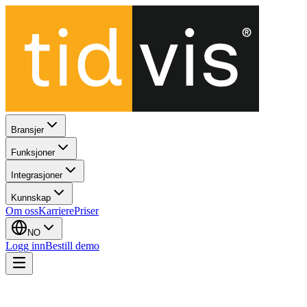
Bransjer
Funksjoner
Integrasjoner
Kunnskap
Om oss
Karriere
Priser
NO
Logg inn
Bestill demo