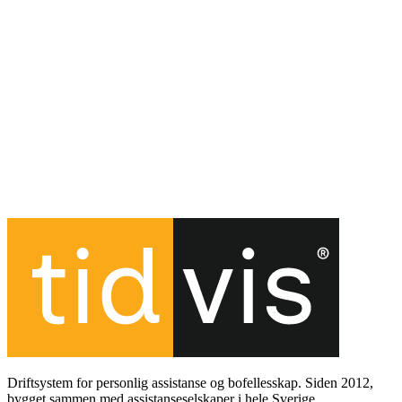
Tidvis prises per modul og virksomhetsstørrelse. Basis er alltid
inkludert; tilleggsmoduler aktiveres når dere trenger dem.
Kan vi starte med én modul og legge til flere senere?
Ja — Tidvis er bygget for å vokse med virksomheten deres.
Finnes det bindingstid?
Kontakt oss så går vi gjennom avtalevilkår basert på deres
situasjon.
Driftsystem for personlig assistanse og bofellesskap. Siden 2012,
bygget sammen med assistanseselskaper i hele Sverige.