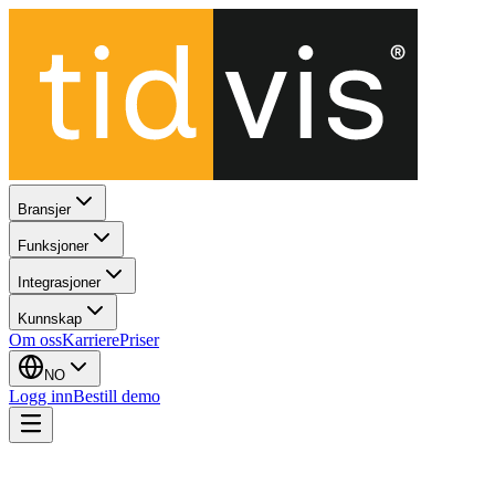
Bransjer
Funksjoner
Integrasjoner
Kunnskap
Om oss
Karriere
Priser
NO
Logg inn
Bestill demo