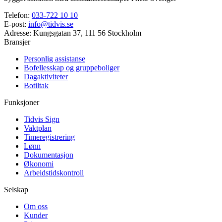
Telefon
:
033-722 10 10
E-post
:
info@tidvis.se
Adresse
:
Kungsgatan 37, 111 56 Stockholm
Bransjer
Personlig assistanse
Bofellesskap og gruppeboliger
Dagaktiviteter
Botiltak
Funksjoner
Tidvis Sign
Vaktplan
Timeregistrering
Lønn
Dokumentasjon
Økonomi
Arbeidstidskontroll
Selskap
Om oss
Kunder