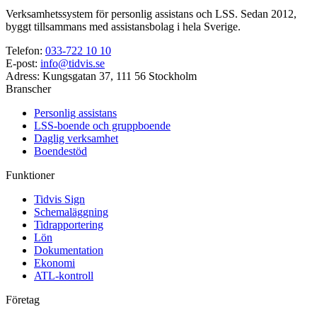
Verksamhetssystem för personlig assistans och LSS. Sedan 2012,
byggt tillsammans med assistansbolag i hela Sverige.
Telefon
:
033-722 10 10
E-post
:
info@tidvis.se
Adress
:
Kungsgatan 37, 111 56 Stockholm
Branscher
Personlig assistans
LSS-boende och gruppboende
Daglig verksamhet
Boendestöd
Funktioner
Tidvis Sign
Schemaläggning
Tidrapportering
Lön
Dokumentation
Ekonomi
ATL-kontroll
Företag