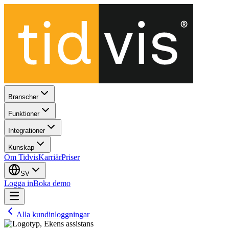
Branscher
Funktioner
Integrationer
Kunskap
Om Tidvis
Karriär
Priser
SV
Logga in
Boka demo
Alla kundinloggningar