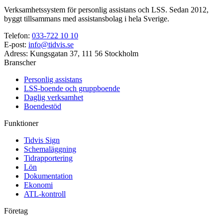
Verksamhetssystem för personlig assistans och LSS. Sedan 2012,
byggt tillsammans med assistansbolag i hela Sverige.
Telefon
:
033-722 10 10
E-post
:
info@tidvis.se
Adress
:
Kungsgatan 37, 111 56 Stockholm
Branscher
Personlig assistans
LSS-boende och gruppboende
Daglig verksamhet
Boendestöd
Funktioner
Tidvis Sign
Schemaläggning
Tidrapportering
Lön
Dokumentation
Ekonomi
ATL-kontroll
Företag