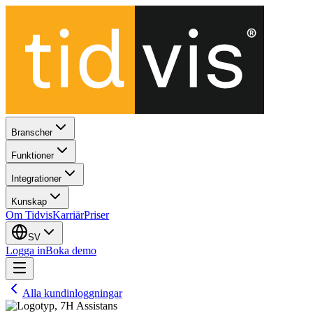
Branscher
Funktioner
Integrationer
Kunskap
Om Tidvis
Karriär
Priser
SV
Logga in
Boka demo
Alla kundinloggningar