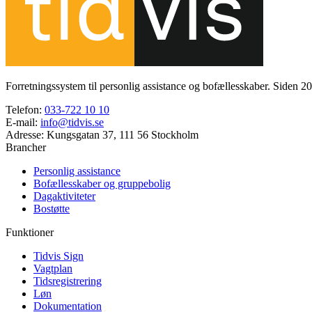
Forretningssystem til personlig assistance og bofællesskaber. Siden 
Telefon
:
033-722 10 10
E-mail
:
info@tidvis.se
Adresse
:
Kungsgatan 37, 111 56 Stockholm
Brancher
Personlig assistance
Bofællesskaber og gruppebolig
Dagaktiviteter
Bostøtte
Funktioner
Tidvis Sign
Vagtplan
Tidsregistrering
Løn
Dokumentation