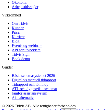
Økonomi
Arbejdstidsregler
Virksomhed
Om Tidvis
Kunder
Priser
Karriere
Blog
Events og webinars
API för utvecklare
Tidvis Sign
Book demo
Guider
Bästa schemasystemet 2026
Digital vs manuell tidrapport
Tidrapport och lön ihop
ATL och dygnsvila i schemat
Jämför assistanssystem
Aiai alternativ
©
2026
Tidvis AB.
Alle rettigheder forbeholdes.