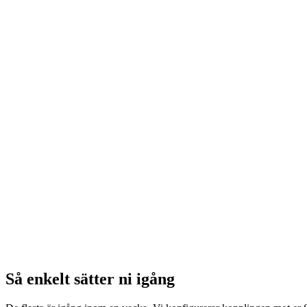
Ansettelsesopplysninger via SFTP
Lønnsfil med tid, UB, fravær og udlæg (leses inn i SD Wor
Så enkelt sätter ni igång