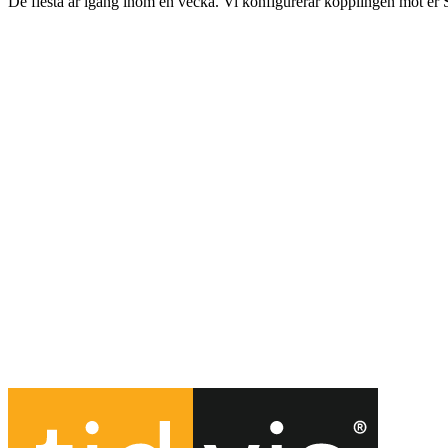
De flesta är igång inom en vecka. Vi konfigurerar kopplingen mot er 