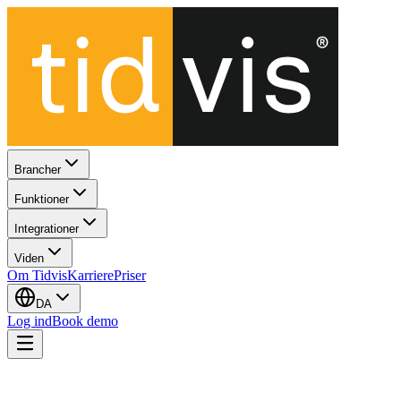
Brancher
Funktioner
Integrationer
Viden
Om Tidvis
Karriere
Priser
DA
Log ind
Book demo