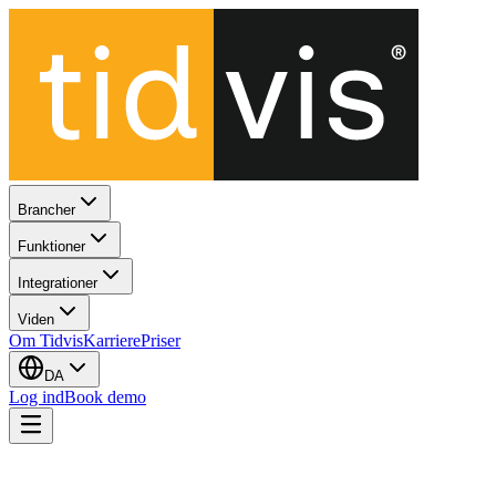
Brancher
Funktioner
Integrationer
Viden
Om Tidvis
Karriere
Priser
DA
Log ind
Book demo