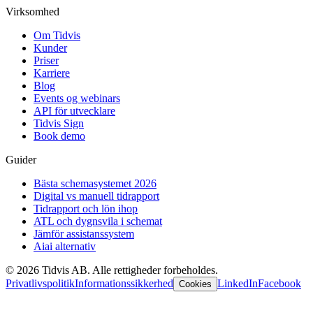
Virksomhed
Om Tidvis
Kunder
Priser
Karriere
Blog
Events og webinars
API för utvecklare
Tidvis Sign
Book demo
Guider
Bästa schemasystemet 2026
Digital vs manuell tidrapport
Tidrapport och lön ihop
ATL och dygnsvila i schemat
Jämför assistanssystem
Aiai alternativ
©
2026
Tidvis AB.
Alle rettigheder forbeholdes.
Privatlivspolitik
Informationssikkerhed
LinkedIn
Facebook
Cookies