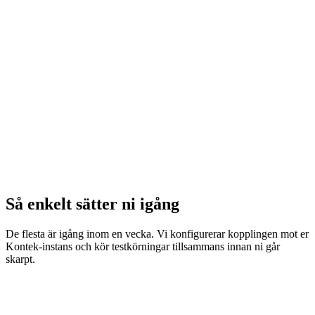
Lønnsfil fra timeregistreringer
OB, fravær og udlæg
Lønnsarter i henhold til tariffavtale
Så enkelt sätter ni igång
De flesta är igång inom en vecka. Vi konfigurerar kopplingen mot er
Kontek-instans och kör testkörningar tillsammans innan ni går
skarpt.