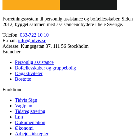
Forretningssystem til personlig assistance og bofællesskaber. Siden
2012, bygget sammen med assistanceudbydere i hele Sverige.
Telefon
:
033-722 10 10
E-mail
:
info@tidvis.se
Adresse
:
Kungsgatan 37, 111 56 Stockholm
Brancher
Personlig assistance
Bofællesskaber og gruppebolig
Dagaktiviteter
Bostøtte
Funktioner
Tidvis Sign
Vagtplan
Tidsregistrering
Løn
Dokumentation
Økonomi
Arbejdstidsregler