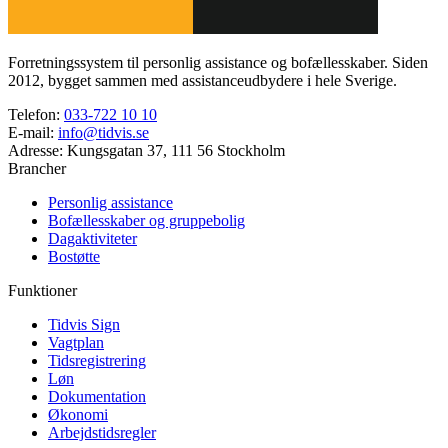
Forretningssystem til personlig assistance og bofællesskaber. Siden
2012, bygget sammen med assistanceudbydere i hele Sverige.
Telefon
:
033-722 10 10
E-mail
:
info@tidvis.se
Adresse
:
Kungsgatan 37, 111 56 Stockholm
Brancher
Personlig assistance
Bofællesskaber og gruppebolig
Dagaktiviteter
Bostøtte
Funktioner
Tidvis Sign
Vagtplan
Tidsregistrering
Løn
Dokumentation
Økonomi
Arbejdstidsregler