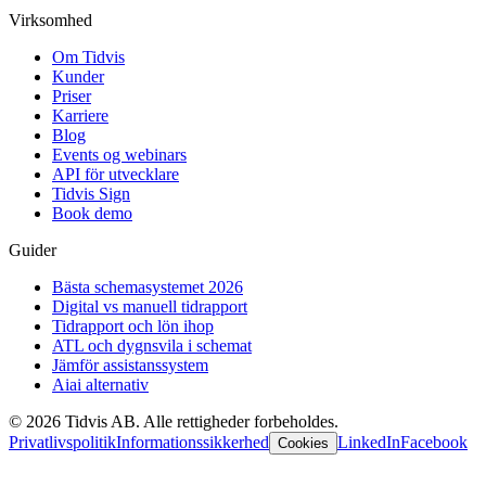
Virksomhed
Om Tidvis
Kunder
Priser
Karriere
Blog
Events og webinars
API för utvecklare
Tidvis Sign
Book demo
Guider
Bästa schemasystemet 2026
Digital vs manuell tidrapport
Tidrapport och lön ihop
ATL och dygnsvila i schemat
Jämför assistanssystem
Aiai alternativ
©
2026
Tidvis AB.
Alle rettigheder forbeholdes.
Privatlivspolitik
Informationssikkerhed
LinkedIn
Facebook
Cookies