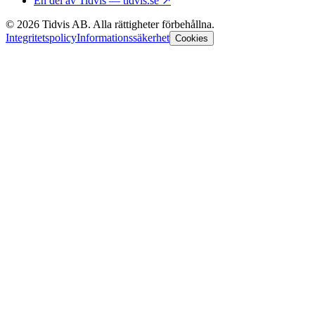
En del av Tidvis — tidvis.se
↗
©
2026
Tidvis AB.
Alla rättigheter förbehållna.
Integritetspolicy
Informationssäkerhet
Cookies