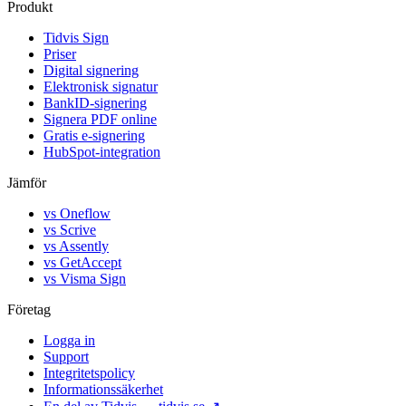
Produkt
Tidvis Sign
Priser
Digital signering
Elektronisk signatur
BankID-signering
Signera PDF online
Gratis e-signering
HubSpot-integration
Jämför
vs Oneflow
vs Scrive
vs Assently
vs GetAccept
vs Visma Sign
Företag
Logga in
Support
Integritetspolicy
Informationssäkerhet